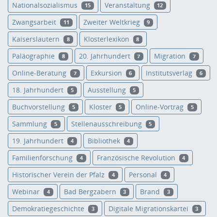
Nationalsozialismus
Veranstaltung
15
12
Zwangsarbeit
Zweiter Weltkrieg
11
9
Kaiserslautern
Klosterlexikon
8
8
Paläographie
20. Jahrhundert
Migration
8
7
7
Online-Beratung
Exkursion
Institutsverlag
7
6
6
18. Jahrhundert
Ausstellung
5
5
Buchvorstellung
Kloster
Online-Vortrag
5
5
5
Sammlung
Stellenausschreibung
5
5
19. Jahrhundert
Bibliothek
4
4
Familienforschung
Französische Revolution
4
4
Historischer Verein der Pfalz
Personal
4
4
Webinar
Bad Bergzabern
Brand
4
3
3
Demokratiegeschichte
Digitale Migrationskartei
3
3