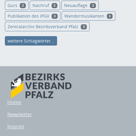
Gurs
Nachruf
Neuauflage
3
3
3
Publikation des IPGV
Wandermusikanten
3
3
Zentralarchiv Bezirksverband Pfalz
3
weitere Schlagwörter...
Home
Newsletter
Imprint