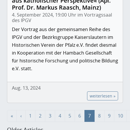
aus katholischer Perspektive« (Apl.
Prof. Dr. Markus Raasch, Mainz)
4. September 2024, 19:00 Uhr im Vortragssaal
des IPGV
Der Vortrag aus der gemeinsamen Reihe des
IPGV und der Bezirksgruppe Kaiserslautern im
Historischen Verein der Pfalz e.V. findet diesmal
in Kooperation mit der Hambach Gesellschaft
für historische Forschung und politische Bildung
e.V. statt.
Aug. 13, 2024
weiterlesen »
«
‹
1
2
3
4
5
6
7
8
9
10
Older Articles