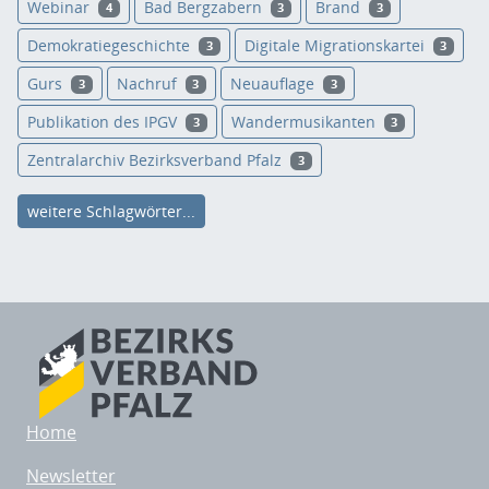
Webinar
Bad Bergzabern
Brand
4
3
3
Demokratiegeschichte
Digitale Migrationskartei
3
3
Gurs
Nachruf
Neuauflage
3
3
3
Publikation des IPGV
Wandermusikanten
3
3
Zentralarchiv Bezirksverband Pfalz
3
weitere Schlagwörter...
Home
Newsletter