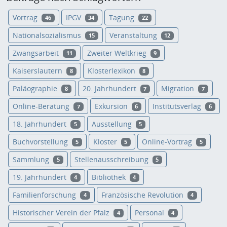
Vortrag
IPGV
Tagung
46
34
22
Nationalsozialismus
Veranstaltung
15
12
Zwangsarbeit
Zweiter Weltkrieg
11
9
Kaiserslautern
Klosterlexikon
8
8
Paläographie
20. Jahrhundert
Migration
8
7
7
Online-Beratung
Exkursion
Institutsverlag
7
6
6
18. Jahrhundert
Ausstellung
5
5
Buchvorstellung
Kloster
Online-Vortrag
5
5
5
Sammlung
Stellenausschreibung
5
5
19. Jahrhundert
Bibliothek
4
4
Familienforschung
Französische Revolution
4
4
Historischer Verein der Pfalz
Personal
4
4