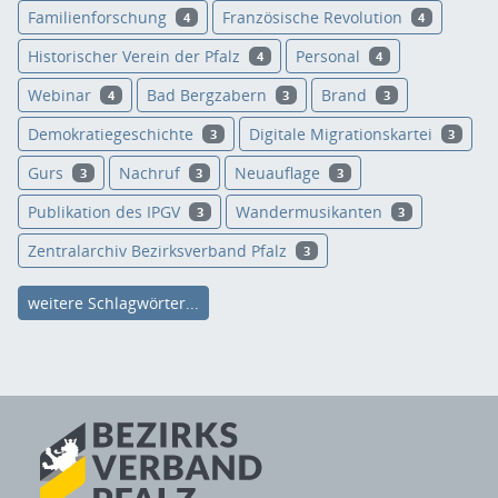
Familienforschung
Französische Revolution
4
4
Historischer Verein der Pfalz
Personal
4
4
Webinar
Bad Bergzabern
Brand
4
3
3
Demokratiegeschichte
Digitale Migrationskartei
3
3
Gurs
Nachruf
Neuauflage
3
3
3
Publikation des IPGV
Wandermusikanten
3
3
Zentralarchiv Bezirksverband Pfalz
3
weitere Schlagwörter...