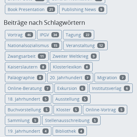
Book Presentation
Publishing News
21
9
Beiträge nach Schlagwörtern
Vortrag
IPGV
Tagung
46
34
22
Nationalsozialismus
Veranstaltung
15
12
Zwangsarbeit
Zweiter Weltkrieg
11
9
Kaiserslautern
Klosterlexikon
8
8
Paläographie
20. Jahrhundert
Migration
8
7
7
Online-Beratung
Exkursion
Institutsverlag
7
6
6
18. Jahrhundert
Ausstellung
5
5
Buchvorstellung
Kloster
Online-Vortrag
5
5
5
Sammlung
Stellenausschreibung
5
5
19. Jahrhundert
Bibliothek
4
4