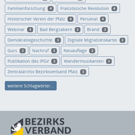
Familienforschung
Französische Revolution
4
4
Historischer Verein der Pfalz
Personal
4
4
Webinar
Bad Bergzabern
Brand
4
3
3
Demokratiegeschichte
Digitale Migrationskartei
3
3
Gurs
Nachruf
Neuauflage
3
3
3
Publikation des IPGV
Wandermusikanten
3
3
Zentralarchiv Bezirksverband Pfalz
3
weitere Schlagwörter...