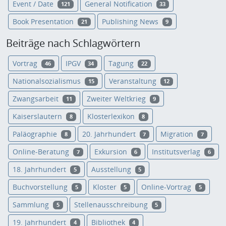
Event / Date
General Notification
121
33
Book Presentation
Publishing News
21
9
Beiträge nach Schlagwörtern
Vortrag
IPGV
Tagung
46
34
22
Nationalsozialismus
Veranstaltung
15
12
Zwangsarbeit
Zweiter Weltkrieg
11
9
Kaiserslautern
Klosterlexikon
8
8
Paläographie
20. Jahrhundert
Migration
8
7
7
Online-Beratung
Exkursion
Institutsverlag
7
6
6
18. Jahrhundert
Ausstellung
5
5
Buchvorstellung
Kloster
Online-Vortrag
5
5
5
Sammlung
Stellenausschreibung
5
5
19. Jahrhundert
Bibliothek
4
4