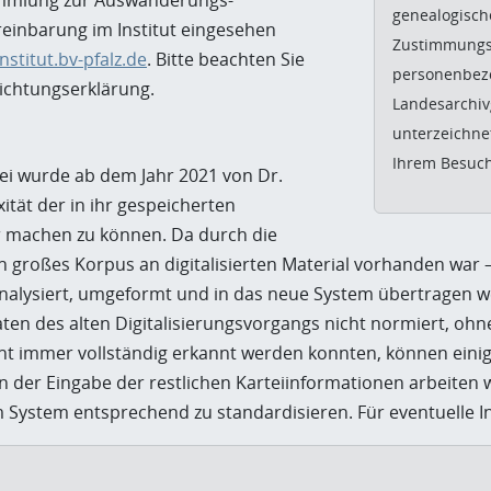
sammlung zur Auswanderungs-
genealogisch
einbarung im Institut eingesehen
Zustimmungs-
stitut.bv-pfalz.de
. Bitte beachten Sie
personenbezo
ichtungserklärung.
Landesarchivg
unterzeichne
Ihrem Besuch
tei wurde ab dem Jahr 2021 von Dr.
ität der in ihr gespeicherten
r machen zu können. Da durch die
 großes Korpus an digitalisierten Material vorhanden war –
nalysiert, umgeformt und in das neue System übertragen wer
 Daten des alten Digitalisierungsvorgangs nicht normiert, o
 immer vollständig erkannt werden konnten, können einig
der Eingabe der restlichen Karteiinformationen arbeiten w
System entsprechend zu standardisieren. Für eventuelle In