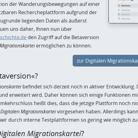
ation der Wanderungsbewegungen auf einer
tzbaren Rechercheplattform aufgrund der
zugrunde liegenden Daten als äußerst
reuen uns daher, Ihnen nun über
eschichte.de
den Zugriff auf die Betaversion
 Migrationskartei
ermöglichen zu können.
zur Digitalen Migrationska
aversion«?
tionskartei
befindet sich derzeit noch in aktiver Entwicklung.
 und erweitert wird. Daher können sich einige Funktionen m
mkehrschluss heißt dies, dass die jetzige Plattform noch nich
r
Digitalen Migrationskartei
vorgesehen haben. Allerdings kann
wir durch interne Testplattformen so gering wie möglich zu
igitalen Migrationskartei
?