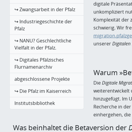
digitale Präsent
↪ Zwangsarbeit in der Pfalz
unkompliziert nu
Komplexität der 
↪ Industriegeschichte der
schwierig. Wir f
Pfalz
migration.pfalzg
↪ NANU? Geschlechtliche
unserer
Digitalen
Vielfalt in der Pfalz.
↪ Digitales Pfälzisches
Flurnamenarchiv
Warum »Bet
abgeschlossene Projekte
Die
Digitale Migra
weiterentwickelt
↪ Die Pfalz im Kaiserreich
hinzugefügt. Im U
Institutsbibliothek
Recherche in de
einhergehen, die 
Was beinhaltet die Betaversion der
D