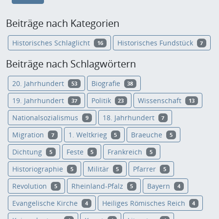
Beiträge nach Kategorien
Historisches Schlaglicht
Historisches Fundstück
16
7
Beiträge nach Schlagwörtern
20. Jahrhundert
Biografie
53
38
19. Jahrhundert
Politik
Wissenschaft
37
23
13
Nationalsozialismus
18. Jahrhundert
9
7
Migration
1. Weltkrieg
Braeuche
7
5
5
Dichtung
Feste
Frankreich
5
5
5
Historiographie
Militär
Pfarrer
5
5
5
Revolution
Rheinland-Pfalz
Bayern
5
5
4
Evangelische Kirche
Heiliges Römisches Reich
4
4