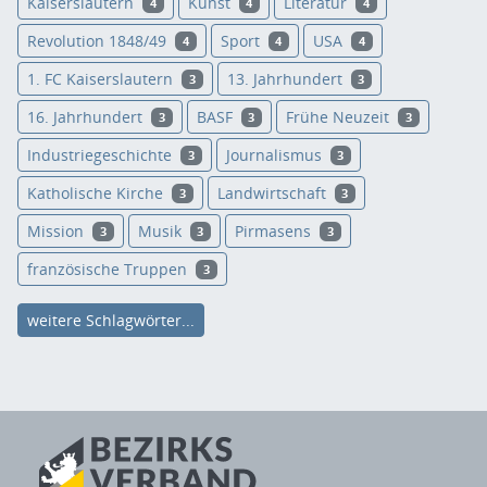
Kaiserslautern
Kunst
Literatur
4
4
4
Revolution 1848/49
Sport
USA
4
4
4
1. FC Kaiserslautern
13. Jahrhundert
3
3
16. Jahrhundert
BASF
Frühe Neuzeit
3
3
3
Industriegeschichte
Journalismus
3
3
Katholische Kirche
Landwirtschaft
3
3
Mission
Musik
Pirmasens
3
3
3
französische Truppen
3
weitere Schlagwörter...