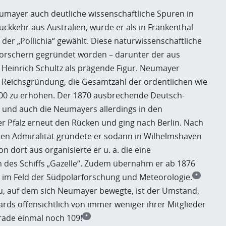
umayer auch deutliche wissenschaftliche Spuren in
Rückkehr aus Australien, wurde er als in Frankenthal
der „Pollichia“ gewählt. Diese naturwissenschaftliche
rforschern gegründet worden – darunter der aus
Heinrich Schultz als prägende Figur. Neumayer
r Reichsgründung, die Gesamtzahl der ordentlichen wie
 500 zu erhöhen. Der 1870 ausbrechende Deutsch-
ia“ und auch die Neumayers allerdings in den
r Pfalz erneut den Rücken und ging nach Berlin. Nach
en Admiralität gründete er sodann in Wilhelmshaven
 dort aus organisierte er u. a. die eine
des Schiffs „Gazelle“. Zudem übernahm er ab 1876
e im Feld der Südpolarforschung und Meteorologie.
*
au, auf dem sich Neumayer bewegte, ist der Umstand,
dards offensichtlich von immer weniger ihrer Mitglieder
rade einmal noch 109!
*