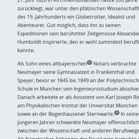
21. Juni 1826 in Kirchheimbolanden heute 200 Jahre
zurückliegt, war unter den pfälzischen Wissenschaft
des 19. Jahrhunderts ein Globetrotter, Idealist und
Abenteurer. Gut möglich, dass ihn zu seinen
Expeditionen sein berühmter Zeitgenosse Alexande
Humboldt inspirierte, den er wohl zumindest berufl
kannte.
Als Sohn eines altbayerischen
Notars verbrachte
*
Neumayer seine Gymnasialzeit in Frankenthal und
Speyer, bevor er 1845 bis 1849 an der Polytechnisc
Schule in München sein Ingenieursstudium absolvie
Danach arbeitete er als Assistent von Karl Joseph Re
am Physikalischen Institut der Universität München
sowie an der Bogenhausener Sternwarte.
In sein
*
jüngeren Jahren schwankte Neumayer offensichtlic
zwischen der Wissenschaft und anderen Berufsweg