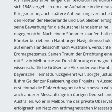
Als frenetischer Anhänger der Revolution bemühte 
sich 1848 vergeblich um eine Aufnahme in die deut
Kriegsmarine, auch spätere Anheuerungsversuche 
den Flotten der Niederlande und USA blieben erfolg
seine Bewerbung für die deutsche Handelsmarine
dagegen nicht. Nach einem Südamerikaaufenthalt 
Rümker betriebenen Hamburger Navigationsschule i
auf einem Handelsschiff nach Australien, versuchte
Erdmagnetismus. Seinen Traum der Errichtung ein
mit Sitz in Melbourne zur Durchführung erdmagne
wissenschaftliche Größen wie Alexander von Humb
bayerische Heimat zurückgekehrt war, sorgte Justus
II. ihm Gelder zur Realisierung des Projekts in Auss
erst einmal die Pfalz erdmagnetisch vermessen wür
auch anderer Messaufträge im übrigen Deutschland
Australien, wo er in Melbourne das private Observa
erfolgreich ein Netz von erdmagnetischen Messstatio