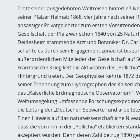
Trotz seiner ausgedehnten Weltreisen hinterließ Ne
seiner Pfälzer Heimat: 1868, vier Jahre nach seiner 
ansässiger Privatgelehrter zum ersten Vorsitzenden 
Gesellschaft der Pfalz war schon 1840 von 25 Natu
Deidesheim stammende Arzt und Botaniker Dr. Carl 
schaffte es durch sein Engagement zunächst bis zu
außerordentlichen Mitglieder der Gesellschaft auf
Französische Krieg ließ die Aktivitäten der „Pollich
Hintergrund treten. Der Geophysiker kehrte 1872 de
seiner Ernennung zum Hydrographen der Kaiserlich
das „Kaiserliche Erdmagnetische Observatorium“. Von
Weltumsegelung umfassende Forschungsexpedition 
die Leitung der „Deutschen Seewarte“ und arbeitet
Einen Hinweis auf das naturwissenschaftliche Nive
dass die von ihm in der „Pollichia“ etablierten Stan
akzeptiert wurden. Denn deren Zahl betrug 1890 ge