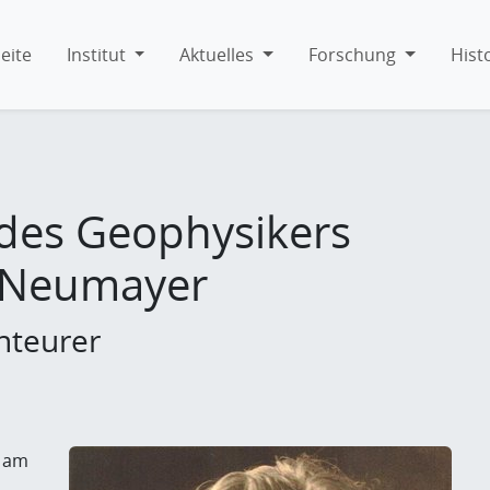
eite
Institut
Aktuelles
Forschung
Hist
 des Geophysikers
n Neumayer
enteurer
g am