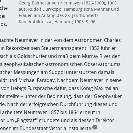
er
Georg Balthasar von Neumayer (1826-1909), 1905,
sche
aus: Rudolf Dürrkopp: Hamburgische Männer und
Frauen am Anfang des XX. Jahrhunderts.
bei
Kamerabildnisse, Hamburg 1905, S. 96.
los,
machte Neumayer in der von dem Astronomen Charles
n Rekordzeit sein Steuermannspatent. 1852 fuhr er
 sich als Goldschürfer und maß beim Murray River den
es geophysikalischen-astronomischen Observatoriums
tischer Messungen am Südpol unterstützten damals
oldt und Michael Faraday. Nachdem Neumayer in seine
 von Liebigs Fürsprache dafür, dass König Maximilian
icht stellte – unter der Bedingung, dass der Geophysiker
de. Nach der erfolgreichen Durchführung dieses und
 arbeitete Neumayer 1857 bis 1864 erneut in
torium „Flagstaff“ gründete und als dessen Direktor
nen im Bundesstaat Victoria installierte.
*