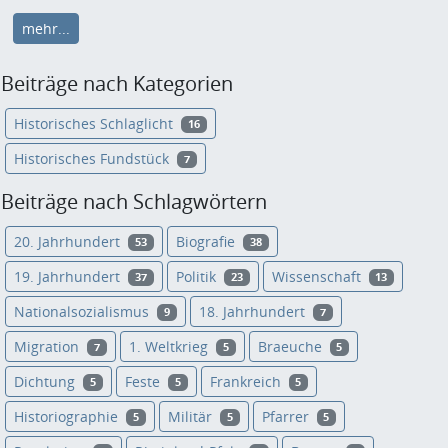
mehr...
Beiträge nach Kategorien
Historisches Schlaglicht
16
Historisches Fundstück
7
Beiträge nach Schlagwörtern
20. Jahrhundert
Biografie
53
38
19. Jahrhundert
Politik
Wissenschaft
37
23
13
Nationalsozialismus
18. Jahrhundert
9
7
Migration
1. Weltkrieg
Braeuche
7
5
5
Dichtung
Feste
Frankreich
5
5
5
Historiographie
Militär
Pfarrer
5
5
5