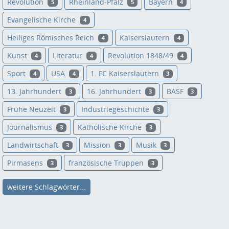
Revolution
Rheinland-Pfalz
Bayern
5
5
4
Evangelische Kirche
4
Heiliges Römisches Reich
Kaiserslautern
4
4
Kunst
Literatur
Revolution 1848/49
4
4
4
Sport
USA
1. FC Kaiserslautern
4
4
3
13. Jahrhundert
16. Jahrhundert
BASF
3
3
3
Frühe Neuzeit
Industriegeschichte
3
3
Journalismus
Katholische Kirche
3
3
Landwirtschaft
Mission
Musik
3
3
3
Pirmasens
französische Truppen
3
3
weitere Schlagwörter...