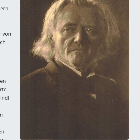
lern
r von
ich
hen
rte.
indl
en
h
en: