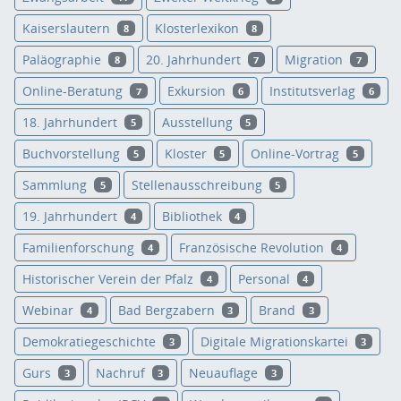
Kaiserslautern
Klosterlexikon
8
8
Paläographie
20. Jahrhundert
Migration
8
7
7
Online-Beratung
Exkursion
Institutsverlag
7
6
6
18. Jahrhundert
Ausstellung
5
5
Buchvorstellung
Kloster
Online-Vortrag
5
5
5
Sammlung
Stellenausschreibung
5
5
19. Jahrhundert
Bibliothek
4
4
Familienforschung
Französische Revolution
4
4
Historischer Verein der Pfalz
Personal
4
4
Webinar
Bad Bergzabern
Brand
4
3
3
Demokratiegeschichte
Digitale Migrationskartei
3
3
Gurs
Nachruf
Neuauflage
3
3
3