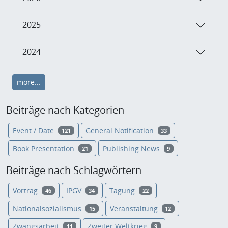
2025
2024
more...
Beiträge nach Kategorien
Event / Date
General Notification
121
33
Book Presentation
Publishing News
21
9
Beiträge nach Schlagwörtern
Vortrag
IPGV
Tagung
46
34
22
Nationalsozialismus
Veranstaltung
15
12
Zwangsarbeit
Zweiter Weltkrieg
11
9