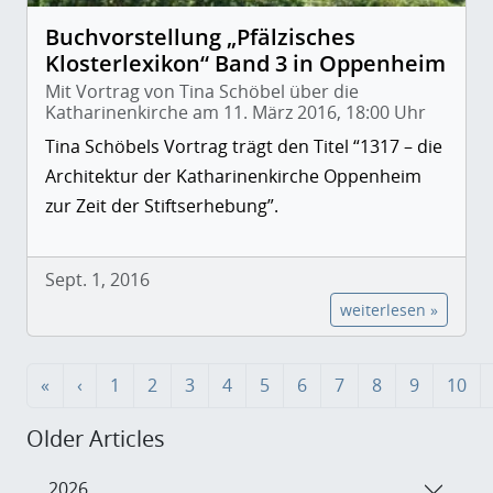
Buchvorstellung „Pfälzisches
Klosterlexikon“ Band 3 in Oppenheim
Mit Vortrag von Tina Schöbel über die
Katharinenkirche am 11. März 2016, 18:00 Uhr
Tina Schöbels Vortrag trägt den Titel “1317 – die
Architektur der Katharinenkirche Oppenheim
zur Zeit der Stiftserhebung”.
Sept. 1, 2016
weiterlesen »
«
‹
1
2
3
4
5
6
7
8
9
10
Older Articles
2026