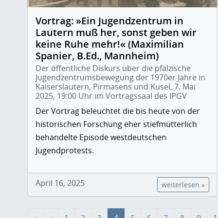
Vortrag: »Ein Jugendzentrum in
Lautern muß her, sonst geben wir
keine Ruhe mehr!« (Maximilian
Spanier, B.Ed., Mannheim)
Der öffentliche Diskurs über die pfälzische
Jugendzentrumsbewegung der 1970er Jahre in
Kaiserslautern, Pirmasens und Kusel, 7. Mai
2025, 19:00 Uhr im Vortragssaal des IPGV
Der Vortrag beleuchtet die bis heute von der
historischen Forschung eher stiefmütterlich
behandelte Episode westdeutschen
Jugendprotests.
April 16, 2025
weiterlesen »
«
‹
1
2
3
4
5
6
7
8
9
1