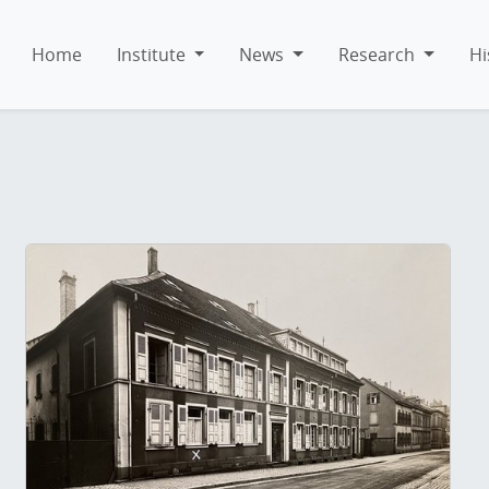
Home
Institute
News
Research
Hi