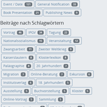
Event / Date
General Notification
121
33
Book Presentation
Publishing News
21
9
Beiträge nach Schlagwörtern
Vortrag
IPGV
Tagung
46
34
22
Nationalsozialismus
Veranstaltung
15
12
Zwangsarbeit
Zweiter Weltkrieg
11
9
Kaiserslautern
Klosterlexikon
8
8
Paläographie
20. Jahrhundert
8
7
Migration
Online-Beratung
Exkursion
7
7
6
Institutsverlag
18. Jahrhundert
6
5
Ausstellung
Buchvorstellung
Kloster
5
5
5
Online-Vortrag
Sammlung
5
5