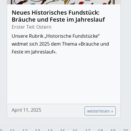
Neues Historisches Fundstück:
Bräuche und Feste im Jahreslauf
Erster Teil: Ostern
Unsere Rubrik „Historische Fundstücke“
widmet sich 2025 dem Thema »Bräuche und
Feste im Jahreslauf«.
April 11, 2025
weiterlesen »
0
11
12
13
14
15
16
17
18
19
20