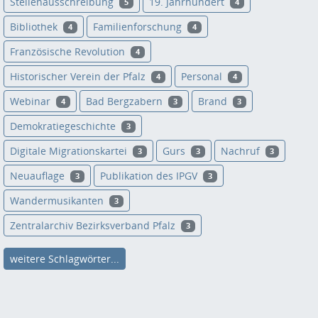
Stellenausschreibung
19. Jahrhundert
5
4
Bibliothek
Familienforschung
4
4
Französische Revolution
4
Historischer Verein der Pfalz
Personal
4
4
Webinar
Bad Bergzabern
Brand
4
3
3
Demokratiegeschichte
3
Digitale Migrationskartei
Gurs
Nachruf
3
3
3
Neuauflage
Publikation des IPGV
3
3
Wandermusikanten
3
Zentralarchiv Bezirksverband Pfalz
3
weitere Schlagwörter...