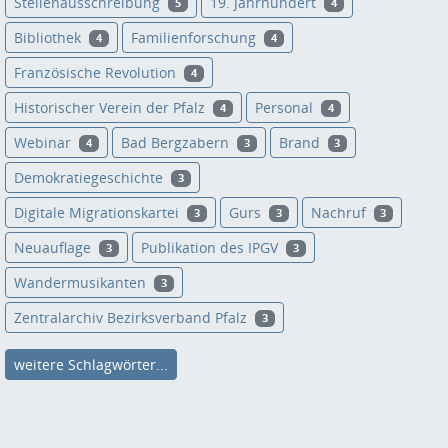
Stellenausschreibung
19. Jahrhundert
5
4
Bibliothek
Familienforschung
4
4
Französische Revolution
4
Historischer Verein der Pfalz
Personal
4
4
Webinar
Bad Bergzabern
Brand
4
3
3
Demokratiegeschichte
3
Digitale Migrationskartei
Gurs
Nachruf
3
3
3
Neuauflage
Publikation des IPGV
3
3
Wandermusikanten
3
Zentralarchiv Bezirksverband Pfalz
3
weitere Schlagwörter...