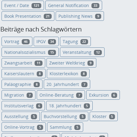
Event / Date
General Notification
121
33
Book Presentation
Publishing News
21
9
Beiträge nach Schlagwörtern
Vortrag
IPGV
Tagung
46
34
22
Nationalsozialismus
Veranstaltung
15
12
Zwangsarbeit
Zweiter Weltkrieg
11
9
Kaiserslautern
Klosterlexikon
8
8
Paläographie
20. Jahrhundert
8
7
Migration
Online-Beratung
Exkursion
7
7
6
Institutsverlag
18. Jahrhundert
6
5
Ausstellung
Buchvorstellung
Kloster
5
5
5
Online-Vortrag
Sammlung
5
5