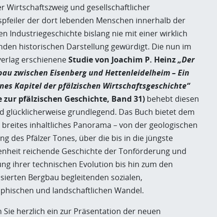
er Wirtschaftszweig und gesellschaftlicher
tspfeiler der dort lebenden Menschen innerhalb der
en Industriegeschichte bislang nie mit einer wirklich
den historischen Darstellung gewürdigt. Die nun im
sverlag erschienene
Studie von Joachim P. Heinz
„Der
au zwischen Eisenberg und Hettenleidelheim – Ein
nes Kapitel der pfälzischen Wirtschaftsgeschichte“
e zur pfälzischen Geschichte, Band 31)
behebt diesen
d glücklicherweise grundlegend. Das Buch bietet dem
n breites inhaltliches Panorama – von der geologischen
g des Pfälzer Tones, über die bis in die jüngste
nheit reichende Geschichte der Tonförderung und
ung ihrer technischen Evolution bis hin zum den
sierten Bergbau begleitenden sozialen,
hischen und landschaftlichen Wandel.
 Sie herzlich ein zur Präsentation der neuen