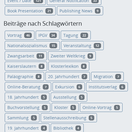
Event / Date
General Notification
121
33
Book Presentation
Publishing News
21
9
Beiträge nach Schlagwörtern
Vortrag
IPGV
Tagung
46
34
22
Nationalsozialismus
Veranstaltung
15
12
Zwangsarbeit
Zweiter Weltkrieg
11
9
Kaiserslautern
Klosterlexikon
8
8
Paläographie
20. Jahrhundert
Migration
8
7
7
Online-Beratung
Exkursion
Institutsverlag
7
6
6
18. Jahrhundert
Ausstellung
5
5
Buchvorstellung
Kloster
Online-Vortrag
5
5
5
Sammlung
Stellenausschreibung
5
5
19. Jahrhundert
Bibliothek
4
4