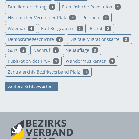
Familienforschung
Französische Revolution
4
4
Historischer Verein der Pfalz
Personal
4
4
Webinar
Bad Bergzabern
Brand
4
3
3
Demokratiegeschichte
Digitale Migrationskartei
3
3
Gurs
Nachruf
Neuauflage
3
3
3
Publikation des IPGV
Wandermusikanten
3
3
Zentralarchiv Bezirksverband Pfalz
3
weitere Schlagwörter...