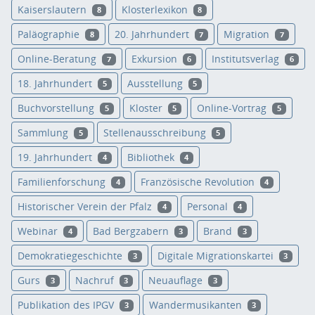
Kaiserslautern
Klosterlexikon
8
8
Paläographie
20. Jahrhundert
Migration
8
7
7
Online-Beratung
Exkursion
Institutsverlag
7
6
6
18. Jahrhundert
Ausstellung
5
5
Buchvorstellung
Kloster
Online-Vortrag
5
5
5
Sammlung
Stellenausschreibung
5
5
19. Jahrhundert
Bibliothek
4
4
Familienforschung
Französische Revolution
4
4
Historischer Verein der Pfalz
Personal
4
4
Webinar
Bad Bergzabern
Brand
4
3
3
Demokratiegeschichte
Digitale Migrationskartei
3
3
Gurs
Nachruf
Neuauflage
3
3
3
Publikation des IPGV
Wandermusikanten
3
3