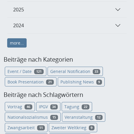
2025
2024
more...
Beiträge nach Kategorien
Event / Date
General Notification
121
33
Book Presentation
Publishing News
21
9
Beiträge nach Schlagwörtern
Vortrag
IPGV
Tagung
46
34
22
Nationalsozialismus
Veranstaltung
15
12
Zwangsarbeit
Zweiter Weltkrieg
11
9