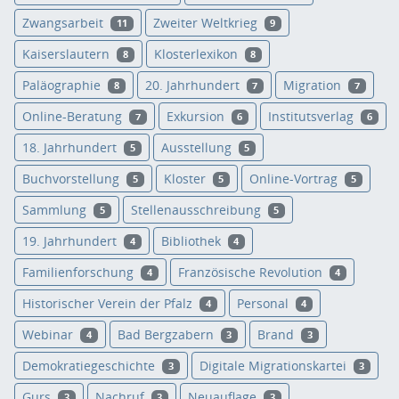
Zwangsarbeit
Zweiter Weltkrieg
11
9
Kaiserslautern
Klosterlexikon
8
8
Paläographie
20. Jahrhundert
Migration
8
7
7
Online-Beratung
Exkursion
Institutsverlag
7
6
6
18. Jahrhundert
Ausstellung
5
5
Buchvorstellung
Kloster
Online-Vortrag
5
5
5
Sammlung
Stellenausschreibung
5
5
19. Jahrhundert
Bibliothek
4
4
Familienforschung
Französische Revolution
4
4
Historischer Verein der Pfalz
Personal
4
4
Webinar
Bad Bergzabern
Brand
4
3
3
Demokratiegeschichte
Digitale Migrationskartei
3
3
Gurs
Nachruf
Neuauflage
3
3
3