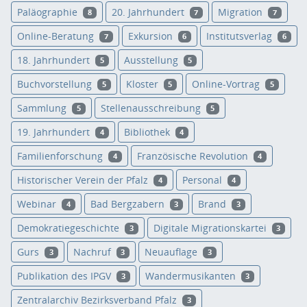
Paläographie
20. Jahrhundert
Migration
8
7
7
Online-Beratung
Exkursion
Institutsverlag
7
6
6
18. Jahrhundert
Ausstellung
5
5
Buchvorstellung
Kloster
Online-Vortrag
5
5
5
Sammlung
Stellenausschreibung
5
5
19. Jahrhundert
Bibliothek
4
4
Familienforschung
Französische Revolution
4
4
Historischer Verein der Pfalz
Personal
4
4
Webinar
Bad Bergzabern
Brand
4
3
3
Demokratiegeschichte
Digitale Migrationskartei
3
3
Gurs
Nachruf
Neuauflage
3
3
3
Publikation des IPGV
Wandermusikanten
3
3
Zentralarchiv Bezirksverband Pfalz
3