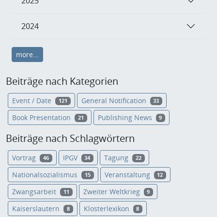
2025
2024
more...
Beiträge nach Kategorien
Event / Date
General Notification
121
33
Book Presentation
Publishing News
21
9
Beiträge nach Schlagwörtern
Vortrag
IPGV
Tagung
46
34
22
Nationalsozialismus
Veranstaltung
15
12
Zwangsarbeit
Zweiter Weltkrieg
11
9
Kaiserslautern
Klosterlexikon
8
8