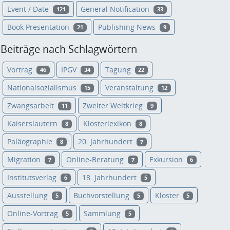
Event / Date
General Notification
121
33
Book Presentation
Publishing News
21
9
Beiträge nach Schlagwörtern
Vortrag
IPGV
Tagung
46
34
22
Nationalsozialismus
Veranstaltung
15
12
Zwangsarbeit
Zweiter Weltkrieg
11
9
Kaiserslautern
Klosterlexikon
8
8
Paläographie
20. Jahrhundert
8
7
Migration
Online-Beratung
Exkursion
7
7
6
Institutsverlag
18. Jahrhundert
6
5
Ausstellung
Buchvorstellung
Kloster
5
5
5
Online-Vortrag
Sammlung
5
5