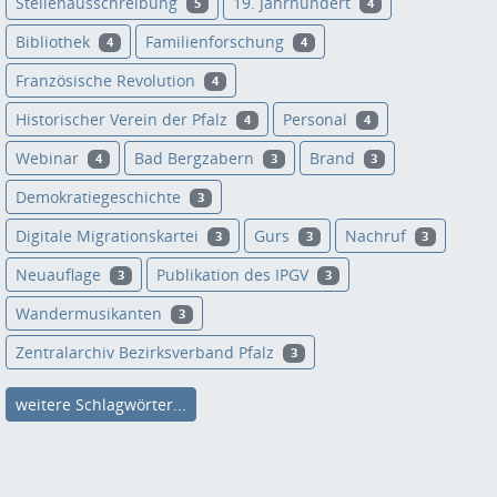
Stellenausschreibung
19. Jahrhundert
5
4
Bibliothek
Familienforschung
4
4
Französische Revolution
4
Historischer Verein der Pfalz
Personal
4
4
Webinar
Bad Bergzabern
Brand
4
3
3
Demokratiegeschichte
3
Digitale Migrationskartei
Gurs
Nachruf
3
3
3
Neuauflage
Publikation des IPGV
3
3
Wandermusikanten
3
Zentralarchiv Bezirksverband Pfalz
3
weitere Schlagwörter...