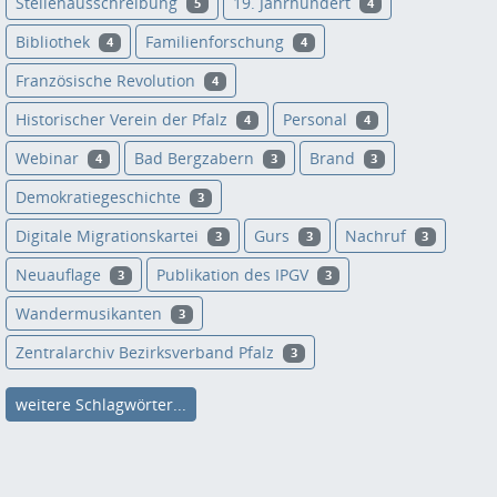
Stellenausschreibung
19. Jahrhundert
5
4
Bibliothek
Familienforschung
4
4
Französische Revolution
4
Historischer Verein der Pfalz
Personal
4
4
Webinar
Bad Bergzabern
Brand
4
3
3
Demokratiegeschichte
3
Digitale Migrationskartei
Gurs
Nachruf
3
3
3
Neuauflage
Publikation des IPGV
3
3
Wandermusikanten
3
Zentralarchiv Bezirksverband Pfalz
3
weitere Schlagwörter...