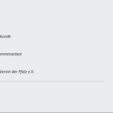
kskunde
usammenarbeit
erein der Pfalz e.V.