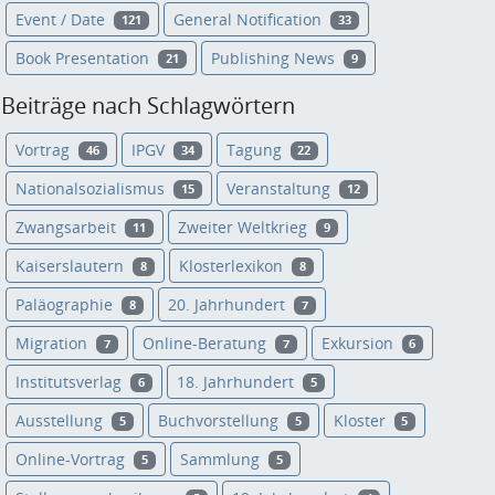
Event / Date
General Notification
121
33
Book Presentation
Publishing News
21
9
Beiträge nach Schlagwörtern
Vortrag
IPGV
Tagung
46
34
22
Nationalsozialismus
Veranstaltung
15
12
Zwangsarbeit
Zweiter Weltkrieg
11
9
Kaiserslautern
Klosterlexikon
8
8
Paläographie
20. Jahrhundert
8
7
Migration
Online-Beratung
Exkursion
7
7
6
Institutsverlag
18. Jahrhundert
6
5
Ausstellung
Buchvorstellung
Kloster
5
5
5
Online-Vortrag
Sammlung
5
5