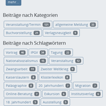
mehr...
Beiträge nach Kategorien
Veranstaltung/Termin
allgemeine Meldung
121
33
Buchvorstellung
Verlagsneuigkeit
21
9
Beiträge nach Schlagwörtern
Vortrag
IPGV
Tagung
46
34
22
Nationalsozialismus
Veranstaltung
15
12
Zwangsarbeit
Zweiter Weltkrieg
11
9
Kaiserslautern
Klosterlexikon
8
8
Paläographie
20. Jahrhundert
Migration
8
7
7
Online-Beratung
Exkursion
Institutsverlag
7
6
6
18. Jahrhundert
Ausstellung
5
5