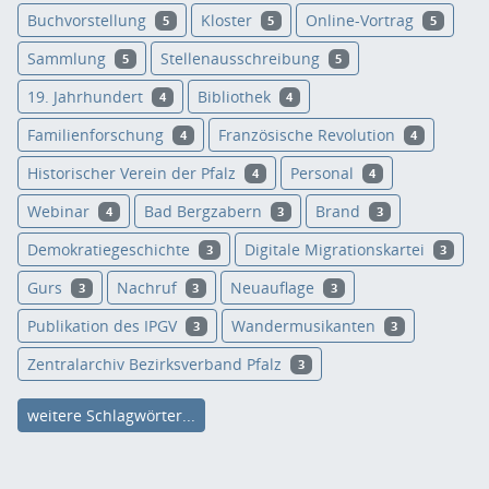
Buchvorstellung
Kloster
Online-Vortrag
5
5
5
Sammlung
Stellenausschreibung
5
5
19. Jahrhundert
Bibliothek
4
4
Familienforschung
Französische Revolution
4
4
Historischer Verein der Pfalz
Personal
4
4
Webinar
Bad Bergzabern
Brand
4
3
3
Demokratiegeschichte
Digitale Migrationskartei
3
3
Gurs
Nachruf
Neuauflage
3
3
3
Publikation des IPGV
Wandermusikanten
3
3
Zentralarchiv Bezirksverband Pfalz
3
weitere Schlagwörter...