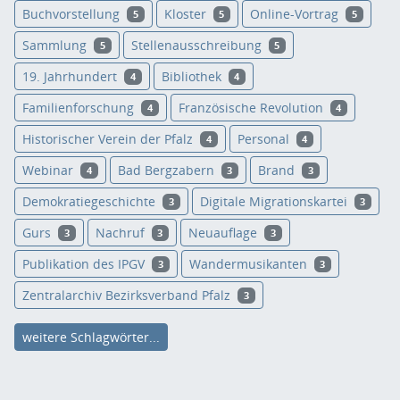
Buchvorstellung
Kloster
Online-Vortrag
5
5
5
Sammlung
Stellenausschreibung
5
5
19. Jahrhundert
Bibliothek
4
4
Familienforschung
Französische Revolution
4
4
Historischer Verein der Pfalz
Personal
4
4
Webinar
Bad Bergzabern
Brand
4
3
3
Demokratiegeschichte
Digitale Migrationskartei
3
3
Gurs
Nachruf
Neuauflage
3
3
3
Publikation des IPGV
Wandermusikanten
3
3
Zentralarchiv Bezirksverband Pfalz
3
weitere Schlagwörter...