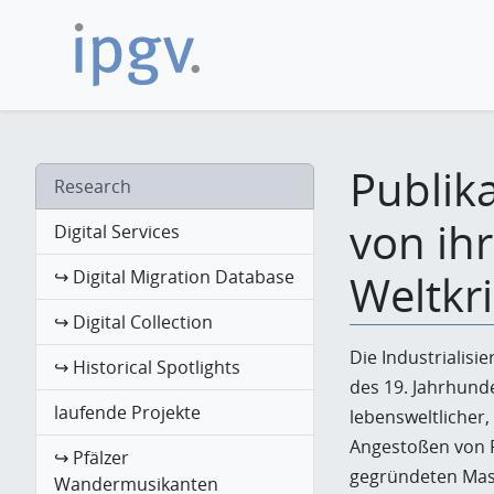
Publika
Research
von ih
Digital Services
↪ Digital Migration Database
Weltkr
↪ Digital Collection
Die Industrialisi
↪ Historical Spotlights
des 19. Jahrhunde
laufende Projekte
lebensweltlicher, 
Angestoßen von 
↪ Pfälzer
gegründeten Masc
Wandermusikanten