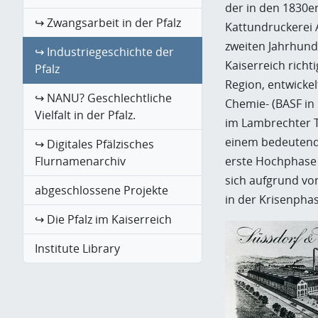
der in den 1830er
↪ Zwangsarbeit in der Pfalz
Kattundruckerei 
zweiten Jahrhund
↪ Industriegeschichte der
Kaiserreich richt
Pfalz
Region, entwickel
↪ NANU? Geschlechtliche
Chemie- (BASF in 
Vielfalt in der Pfalz.
im Lambrechter T
einem bedeutende
↪ Digitales Pfälzisches
erste Hochphase 
Flurnamenarchiv
sich aufgrund vo
abgeschlossene Projekte
in der Krisenphas
↪ Die Pfalz im Kaiserreich
Institute Library