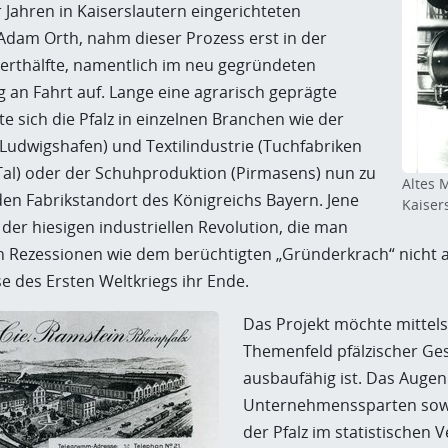
 Jahren in Kaiserslautern eingerichteten
Adam Orth, nahm dieser Prozess erst in der
erthälfte, namentlich im neu gegründeten
ig an Fahrt auf. Lange eine agrarisch geprägte
te sich die Pfalz in einzelnen Branchen wie der
Ludwigshafen) und Textilindustrie (Tuchfabriken
al) oder der Schuhproduktion (Pirmasens) nun zu
Altes 
n Fabrikstandort des Königreichs Bayern. Jene
Kaiser
der hiesigen industriellen Revolution, die man
n Rezessionen wie dem berüchtigten „Gründerkrach“ nicht al
e des Ersten Weltkriegs ihr Ende.
Das Projekt möchte mittel
Themenfeld pfälzischer Ges
ausbaufähig ist. Das Augen
Unternehmenssparten sowie
der Pfalz im statistischen 