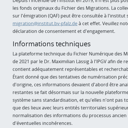
Depuis l'incendie de l'institut en 2019, il n'est plus p
les fonds originaux du Fichier des Migrations. La coll
sur l'émigration (QAF) peut être consultée à l'institut
migration@institut.bv-pfalz.de
à cet effet. Veuillez not
déclaration de consentement et d'engagement.
Informations techniques
La plateforme technique du Fichier Numérique des Mi
de 2021 par le Dr. Maximilian Lässig à l'IPGV afin de r
contient adéquatement représentables et recherchabl
Étant donné que des tentatives de numérisation précé
d'origine, ces informations devaient d'abord être a
restantes se fait désormais sur la nouvelle platefor
système sans standardisation, et qu'elles n'ont pas t
que des lieux avec leurs entités territoriales supérie
normalisation des informations du processus ancien 
d'éventuelles incohérences.