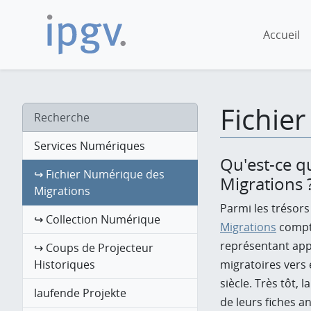
Accueil
Fichie
Recherche
Services Numériques
Qu'est-ce q
↪ Fichier Numérique des
Migrations 
Migrations
Parmi les trésors
↪ Collection Numérique
Migrations
compta
représentant ap
↪ Coups de Projecteur
migratoires vers e
Historiques
siècle. Très tôt, 
laufende Projekte
de leurs fiches 