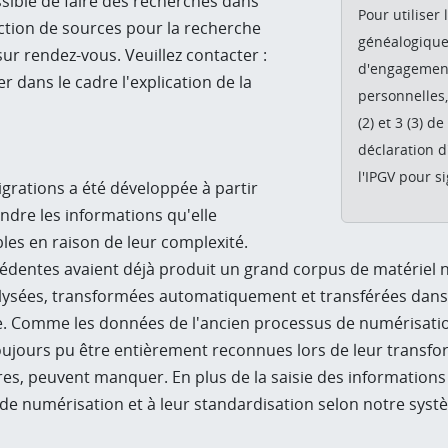
ossible de faire des recherches dans
Pour utiliser 
ection de sources pour la recherche
généalogique
 sur rendez-vous. Veuillez contacter :
d'engagement 
er dans le cadre l'explication de la
personnelles,
(2) et 3 (3) d
déclaration d
l'IPGV pour s
grations a été développée à partir
endre les informations qu'elle
es en raison de leur complexité.
dentes avaient déjà produit un grand corpus de matériel nu
nalysées, transformées automatiquement et transférées dans
me. Comme les données de l'ancien processus de numérisatio
oujours pu être entièrement reconnues lors de leur transfo
ures, peuvent manquer. En plus de la saisie des informations
de numérisation et à leur standardisation selon notre syst