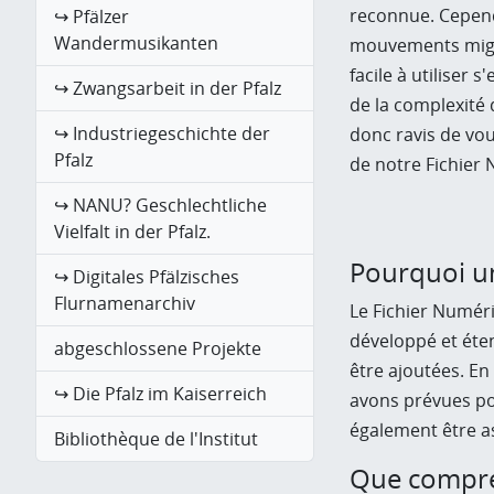
reconnue. Cepend
↪ Pfälzer
Wandermusikanten
mouvements migr
facile à utiliser 
↪ Zwangsarbeit in der Pfalz
de la complexité
↪ Industriegeschichte der
donc ravis de vou
Pfalz
de notre Fichier
↪ NANU? Geschlechtliche
Vielfalt in der Pfalz.
Pourquoi un
↪ Digitales Pfälzisches
Flurnamenarchiv
Le Fichier Numéri
développé et éten
abgeschlossene Projekte
être ajoutées. En
↪ Die Pfalz im Kaiserreich
avons prévues po
également être as
Bibliothèque de l'Institut
Que compren