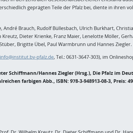
chiedlich geprägten Teile der Pfalz bei, diente in ihren v
e, André Brauch, Rudolf Büllesbach, Ulrich Burkhart, Christi
 Kreutz, Dieter Krienke, Franz Maier, Lenelotte Möller, Gerh
 Stüber, Brigitte Übel, Paul Warmbrunn und Hannes Ziegler.
info@institut.bv-pfalz.de
, Tel.: 0631-3647-303), im Onlinesh
er Schiffmann/Hannes Ziegler (Hrsg.), Die Pfalz im Deut
reichen farbigen Abb., ISBN: 978-3-948913-08-3, Preis: 49
Prof. Dr. Wilhelm Kreutz, Dr. Dieter Schiffmann und Dr. Han