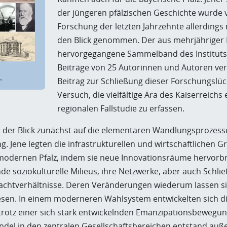
der jüngeren pfälzischen Geschichte wurde 
Forschung der letzten Jahrzehnte allerdings 
den Blick genommen. Der aus mehrjähriger
hervorgegangene Sammelband des Institutsv
Beiträge von 25 Autorinnen und Autoren verei
Beitrag zur Schließung dieser Forschungsl
Versuch, die vielfältige Ära des Kaiserreich
regionalen Fallstudie zu erfassen.
h der Blick zunächst auf die elementaren Wandlungsprozesse
. Jene legten die infrastrukturellen und wirtschaftlichen G
modernen Pfalz, indem sie neue Innovationsräume hervorb
de soziokulturelle Milieus, ihre Netzwerke, aber auch Schli
Machtverhältnisse. Deren Veränderungen wiederum lassen sic
en. In einem moderneren Wahlsystem entwickelten sich die 
 trotz einer sich stark entwickelnden Emanzipationsbewegung
del in den zentralen Gesellschaftsbereichen entstand auße