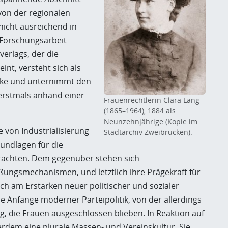
von der regionalen
nicht ausreichend in
 Forschungsarbeit
erlags, der die
nt, versteht sich als
ücke und unternimmt den
s erstmals anhand einer
Frauenrechtlerin Clara Lang
(1865–1964), 1884 als
Neunzehnjährige (Kopie im
 von Industrialisierung
Stadtarchiv Zweibrücken).
rundlagen für die
rachten. Dem gegenüber stehen sich
eßungsmechanismen, und letztlich ihre Prägekraft für
h am Erstarken neuer politischer und sozialer
Anfänge moderner Parteipolitik, von der allerdings
, die Frauen ausgeschlossen blieben. In Reaktion auf
rdem eine plurale Massen- und Vereinskultur. Sie