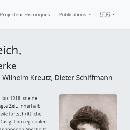
Projecteur Historiques
Publications
🇫🇷
eich.
erke
 Wilhelm Kreutz, Dieter Schiffmann
bis 1918 ist eine
te Zeit, innerhalb
ie fortschrittliche
as gilt im regionalen
r spannende Abschnitt