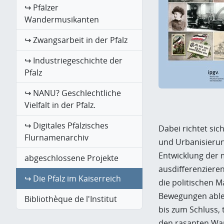
↪ Pfälzer
Wandermusikanten
↪ Zwangsarbeit in der Pfalz
↪ Industriegeschichte der
Pfalz
↪ NANU? Geschlechtliche
Vielfalt in der Pfalz.
↪ Digitales Pfälzisches
Dabei richtet sic
Flurnamenarchiv
und Urbanisierung
Entwicklung der 
abgeschlossene Projekte
ausdifferenzieren
↪ Die Pfalz im Kaiserreich
die politischen 
Bewegungen ables
Bibliothèque de l'Institut
bis zum Schluss,
den rasanten Wan