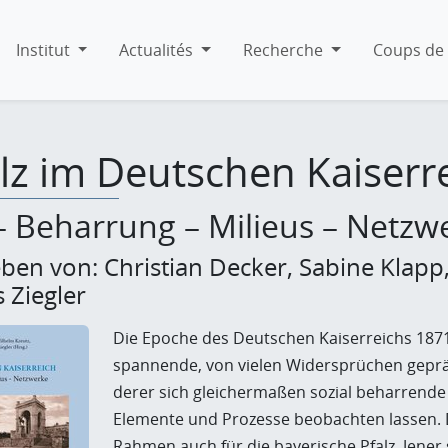
Institut
Actualités
Recherche
Coups de 
lz im Deutschen Kaiserr
 Beharrung – Milieus – Netzw
en von: Christian Decker, Sabine Klapp,
 Ziegler
Die Epoche des Deutschen Kaiserreichs 1871 
spannende, von vielen Widersprüchen gepräg
derer sich gleichermaßen sozial beharrende w
Elemente und Prozesse beobachten lassen. D
Rahmen auch für die bayerische Pfalz. Jene