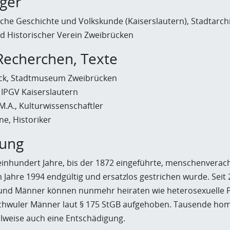
äger
zische Geschichte und Volkskunde (Kaiserslautern), Stadtarchi
 Historischer Verein Zweibrücken
Recherchen, Texte
ück, Stadtmuseum Zweibrücken
 IPGV Kaiserslautern
.A., Kulturwissenschaftler
ne, Historiker
bung
inhundert Jahre, bis der 1872 ein­ge­führ­te, men­schen­ver
im Jahre 1994 endgültig und ersatzlos gestrichen wurde. Seit 2
 und Männer können nunmehr heiraten wie heterosexuelle 
chwuler Männer laut § 175 StGB aufgehoben. Tausende homo
eilweise auch eine Ent­schädigung.