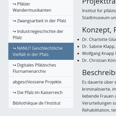
Projekttr
↪ Pfälzer
Wandermusikanten
Institut für pfäl
Stadtmuseum und
↪ Zwangsarbeit in der Pfalz
Konzept, 
↪ Industriegeschichte der
Pfalz
Dr. Charlotte Gl
Dr. Sabine Klapp,
↪ NANU? Geschlechtliche
Wolfgang Knapp M
Vielfalt in der Pfalz.
Dr. Christian Kön
↪ Digitales Pfälzisches
Beschrei
Flurnamenarchiv
abgeschlossene Projekte
Es dauerte über e
kriminalisierte, 
↪ Die Pfalz im Kaiserreich
liebende Frauen
Verurteilungen s
Bibliothèque de l'Institut
Rehabilitation, t